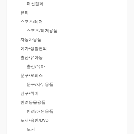
패션잡화
뷰티
스포츠/레저
스포츠/레저용품
자동차용품
여가/생활편의
출산/유아동
출산/유아
문구/오피스
문구/사무용품
완구/취미
반려동물용품
반려/애완용품
도서/음반/DVD
도서