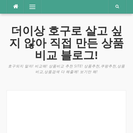
콘
메뉴
텐
츠
로
더이상 호구로 살고 싶
바
로
지 않아 직접 만든 상품
가
기
비교 블로그!
호구되지 말자! 비교해! 상품비교 추천 SITE! 상품추천,쿠팡추천,상품
비교,상품검색 다 해줄께! 보기만 해!