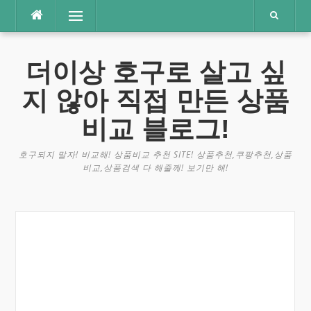
콘
메뉴
텐
츠
로
더이상 호구로 살고 싶
바
로
지 않아 직접 만든 상품
가
기
비교 블로그!
호구되지 말자! 비교해! 상품비교 추천 SITE! 상품추천,쿠팡추천,상품
비교,상품검색 다 해줄께! 보기만 해!