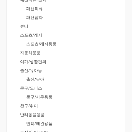
패션의류
패션잡화
뷰티
스포츠/레저
스포츠/레저용품
자동차용품
여가/생활편의
출산/유아동
출산/유아
문구/오피스
문구/사무용품
완구/취미
반려동물용품
반려/애완용품