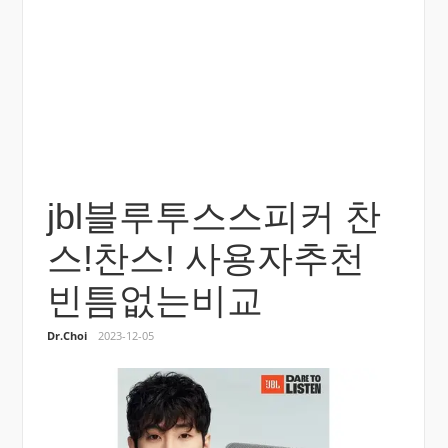
jbl블루투스스피커 찬
스!찬스! 사용자추천
빈틈없는비교
Dr.Choi
2023-12-05