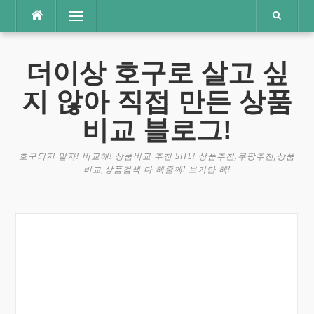
콘
메뉴
텐
츠
로
더이상 호구로 살고 싶
바
로
지 않아 직접 만든 상품
가
기
비교 블로그!
호구되지 말자! 비교해! 상품비교 추천 SITE! 상품추천,쿠팡추천,상품
비교,상품검색 다 해줄께! 보기만 해!