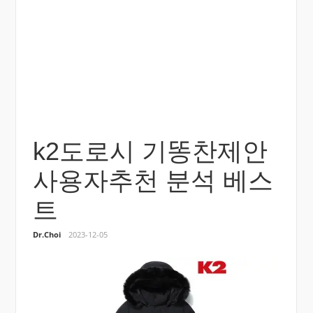
k2도로시 기똥찬제안
사용자추천 분석 베스
트
Dr.Choi
2023-12-05