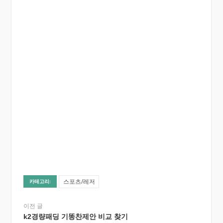
스포츠/레저
카테고리:
이전 글
k2경량패딩 기똥찬제안 비교 찾기