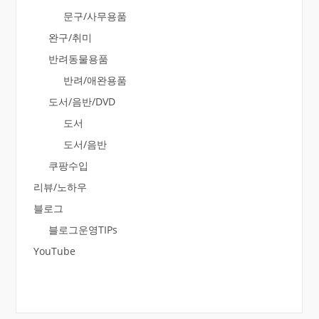
문구/사무용품
완구/취미
반려동물용품
반려/애완용품
도서/음반/DVD
도서
도서/음반
쿠팡수입
리뷰/노하우
블로그
블로그운영TIPs
YouTube