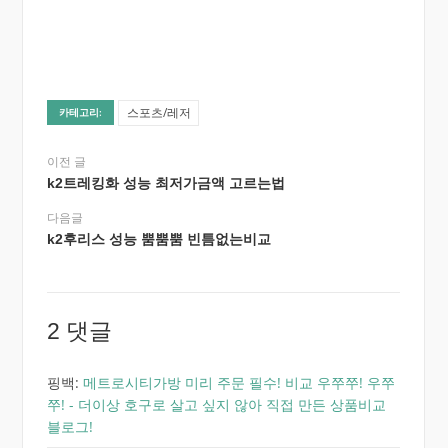
스포츠/레저
카테고리:
이전 글
k2트레킹화 성능 최저가금액 고르는법
다음글
k2후리스 성능 뿜뿜뿜 빈틈없는비교
2 댓글
핑백:
메트로시티가방 미리 주문 필수! 비교 우쭈쭈! 우쭈
쭈! - 더이상 호구로 살고 싶지 않아 직접 만든 상품비교
블로그!