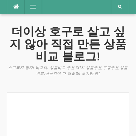
콘
메뉴
텐
츠
로
더이상 호구로 살고 싶
바
로
지 않아 직접 만든 상품
가
기
비교 블로그!
호구되지 말자! 비교해! 상품비교 추천 SITE! 상품추천,쿠팡추천,상품
비교,상품검색 다 해줄께! 보기만 해!