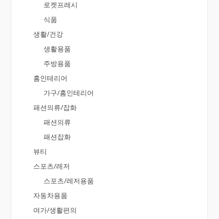
로켓프레시
식품
생활/건강
생활용품
주방용품
홈인테리어
가구/홈인테리어
패션의류/잡화
패션의류
패션잡화
뷰티
스포츠/레저
스포츠/레저용품
자동차용품
여가/생활편의