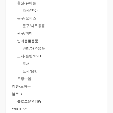
출산/유아동
출산/유아
문구/오피스
문구/사무용품
완구/취미
반려동물용품
반려/애완용품
도서/음반/DVD
도서
도서/음반
쿠팡수입
리뷰/노하우
블로그
블로그운영TIPs
YouTube