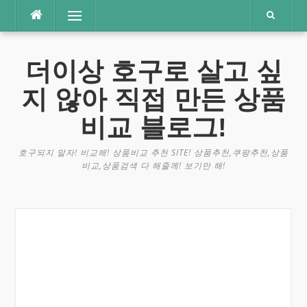
콘
메뉴
텐
츠
로
더이상 호구로 살고 싶
바
로
지 않아 직접 만든 상품
가
기
비교 블로그!
호구되지 말자! 비교해! 상품비교 추천 SITE! 상품추천,쿠팡추천,상품
비교,상품검색 다 해줄께! 보기만 해!