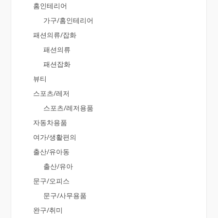
홈인테리어
가구/홈인테리어
패션의류/잡화
패션의류
패션잡화
뷰티
스포츠/레저
스포츠/레저용품
자동차용품
여가/생활편의
출산/유아동
출산/유아
문구/오피스
문구/사무용품
완구/취미