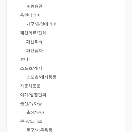
주방용품
홈인테리어
가구/홈인테리어
패션의류/잡화
패션의류
패션잡화
뷰티
스포츠/레저
스포츠/레저용품
자동차용품
여가/생활편의
출산/유아동
출산/유아
문구/오피스
문구/사무용품