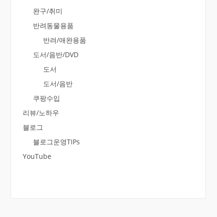
완구/취미
반려동물용품
반려/애완용품
도서/음반/DVD
도서
도서/음반
쿠팡수입
리뷰/노하우
블로그
블로그운영TIPs
YouTube