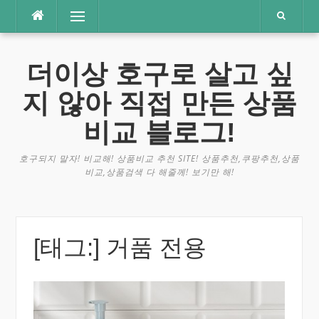
콘
메뉴
텐
츠
로
더이상 호구로 살고 싶
바
로
지 않아 직접 만든 상품
가
기
비교 블로그!
호구되지 말자! 비교해! 상품비교 추천 SITE! 상품추천,쿠팡추천,상품
비교,상품검색 다 해줄께! 보기만 해!
[태그:]
거품 전용