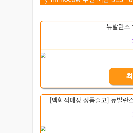
뉴발란스 
최
[백화점매장 정품출고] 뉴발란스 