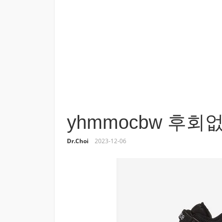
yhmmocbw 후
Dr.Choi
2023-12-06