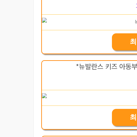
최
*뉴발란스 키즈 아동부츠
최