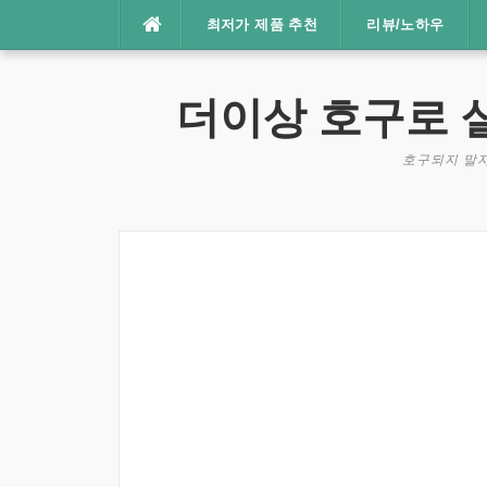
콘
최저가 제품 추천
리뷰/노하우
텐
츠
로
더이상 호구로 
바
로
호구되지 말자
가
기