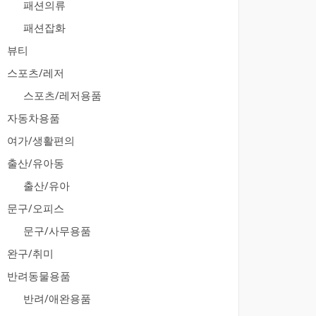
패션의류
패션잡화
뷰티
스포츠/레저
스포츠/레저용품
자동차용품
여가/생활편의
출산/유아동
출산/유아
문구/오피스
문구/사무용품
완구/취미
반려동물용품
반려/애완용품