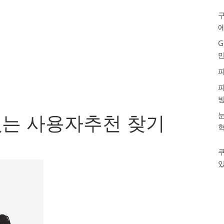
구
G
눈
회없는 사용자추천 찾기