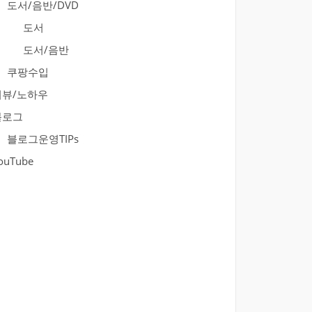
도서/음반/DVD
도서
도서/음반
쿠팡수입
리뷰/노하우
블로그
블로그운영TIPs
ouTube