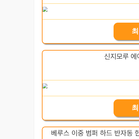
최
신지모루 에
최
베루스 이중 범퍼 하드 반자동 