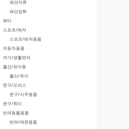
패션의류
패션잡화
뷰티
스포츠/레저
스포츠/레저용품
자동차용품
여가/생활편의
출산/유아동
출산/유아
문구/오피스
문구/사무용품
완구/취미
반려동물용품
반려/애완용품