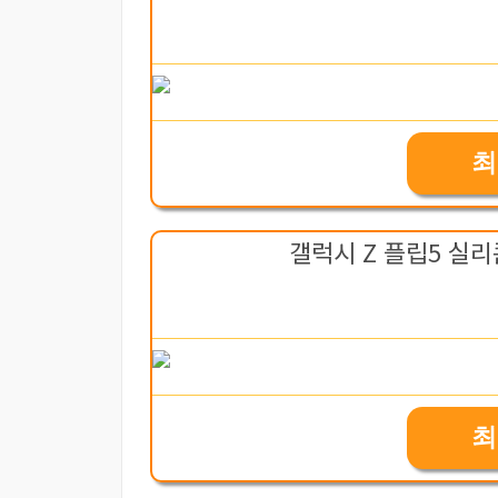
최
갤럭시 Z 플립5 실리콘
최