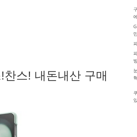
구
G
눈
!찬스! 내돈내산 구매