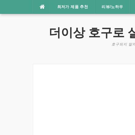
콘
최저가 제품 추천
리뷰/노하우
텐
츠
로
더이상 호구로 
바
로
호구되지 말자
가
기