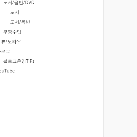
도서/음반/DVD
도서
도서/음반
쿠팡수입
리뷰/노하우
블로그
블로그운영TIPs
ouTube