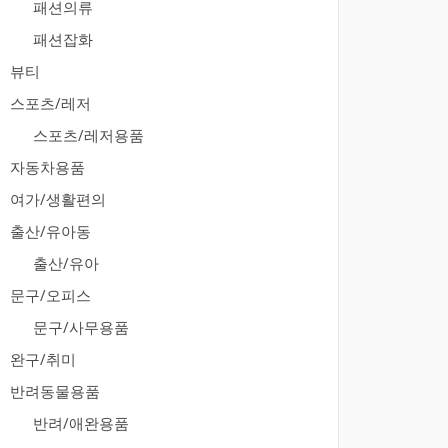
패션의류
패션잡화
뷰티
스포츠/레저
스포츠/레저용품
자동차용품
여가/생활편의
출산/유아동
출산/유아
문구/오피스
문구/사무용품
완구/취미
반려동물용품
반려/애완용품