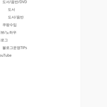
도서/음반/DVD
도서
도서/음반
쿠팡수입
리뷰/노하우
블로그
블로그운영TIPs
ouTube