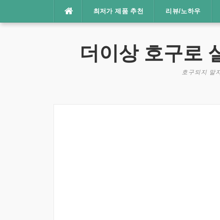
콘
최저가 제품 추천
리뷰/노하우
텐
츠
로
더이상 호구로 
바
로
호구되지 말자
가
기