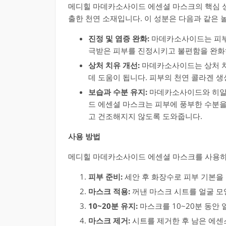
메디힐 마데카소사이드 에센셜 마스크의 핵심 
출한 천연 소재입니다. 이 성분은 다음과 같은 
진정 및 염증 완화:
마데카소사이드는 피부
극받은 피부를 진정시키고 불편함을 완화하
상처 치유 개선:
마데카소사이드는 상처 치
데 도움이 됩니다. 피부의 천연 콜라겐 
보습과 수분 유지:
마데카소사이드와 히알
드 에센셜 마스크는 피부에 풍부한 수분을
고 건조해지지 않도록 도와줍니다.
사용 방법
메디힐 마데카소사이드 에센셜 마스크를 사용하
피부 준비:
세안 후 화장수로 피부 기본을
마스크 적용:
꺼낸 마스크 시트를 얼굴 모
10~20분 유지:
마스크를 10~20분 동안
마스크 제거:
시트를 제거한 후 남은 에센