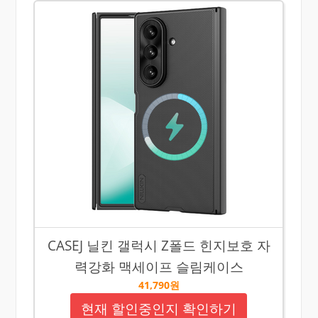
CASEJ 닐킨 갤럭시 Z폴드 힌지보호 자
력강화 맥세이프 슬림케이스
41,790원
현재 할인중인지 확인하기