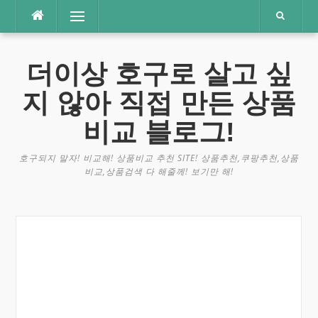
콘
메뉴
텐
츠
로
더이상 호구로 살고 싶
바
로
지 않아 직접 만든 상품
가
기
비교 블로그!
호구되지 말자! 비교해! 상품비교 추천 SITE! 상품추천,쿠팡추천,상품
비교,상품검색 다 해줄께! 보기만 해!