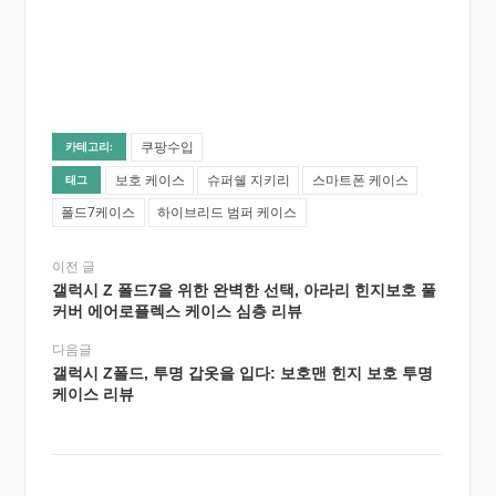
쿠팡수입
카테고리:
보호 케이스
슈퍼쉘 지키리
스마트폰 케이스
태그
폴드7케이스
하이브리드 범퍼 케이스
이전 글
갤럭시 Z 폴드7을 위한 완벽한 선택, 아라리 힌지보호 풀
커버 에어로플렉스 케이스 심층 리뷰
다음글
갤럭시 Z폴드, 투명 갑옷을 입다: 보호맨 힌지 보호 투명
케이스 리뷰