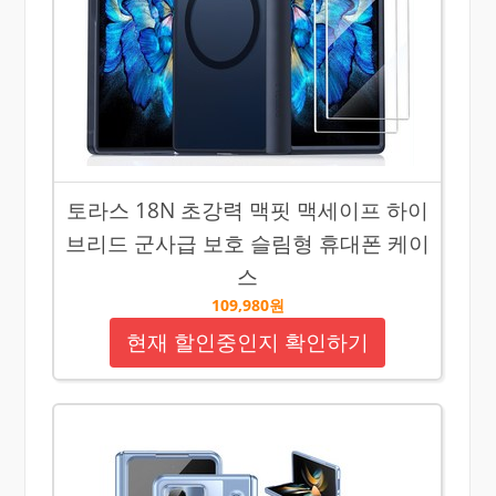
토라스 18N 초강력 맥핏 맥세이프 하이
브리드 군사급 보호 슬림형 휴대폰 케이
스
109,980원
현재 할인중인지 확인하기