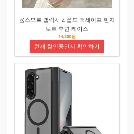
윰스모르 갤럭시 Z 폴드 맥세이프 힌지
보호 후면 케이스
14,200원
현재 할인중인지 확인하기