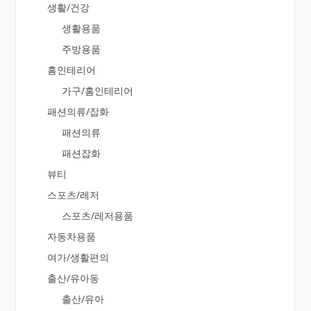
생활/건강
생활용품
주방용품
홈인테리어
가구/홈인테리어
패션의류/잡화
패션의류
패션잡화
뷰티
스포츠/레저
스포츠/레저용품
자동차용품
여가/생활편의
출산/유아동
출산/유아