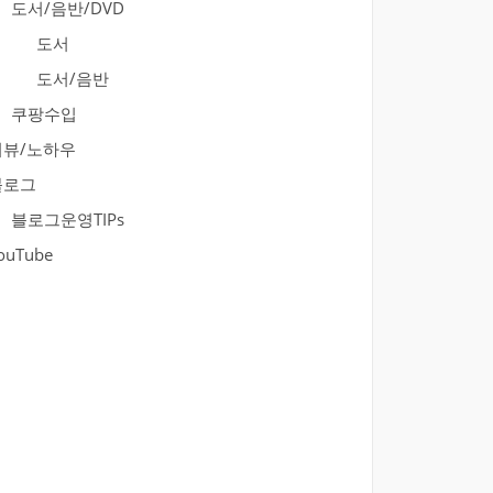
도서/음반/DVD
도서
도서/음반
쿠팡수입
리뷰/노하우
블로그
블로그운영TIPs
ouTube