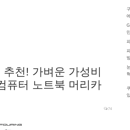
구
G
눈
 추천! 가벼운 가성비
 컴퓨터 노트북 머리카
74