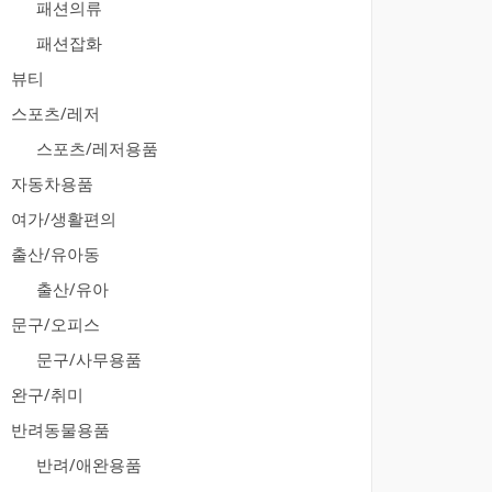
패션의류
패션잡화
뷰티
스포츠/레저
스포츠/레저용품
자동차용품
여가/생활편의
출산/유아동
출산/유아
문구/오피스
문구/사무용품
완구/취미
반려동물용품
반려/애완용품