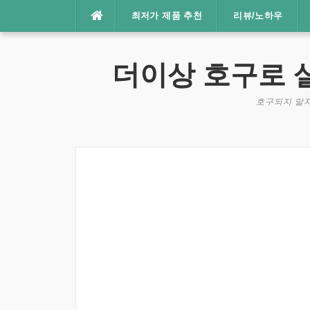
콘
최저가 제품 추천
리뷰/노하우
텐
츠
로
더이상 호구로 
바
로
호구되지 말자
가
기