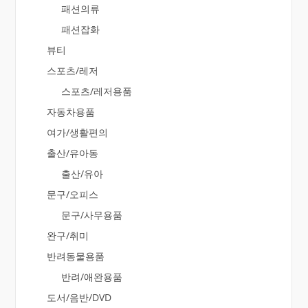
패션의류
패션잡화
뷰티
스포츠/레저
스포츠/레저용품
자동차용품
여가/생활편의
출산/유아동
출산/유아
문구/오피스
문구/사무용품
완구/취미
반려동물용품
반려/애완용품
도서/음반/DVD