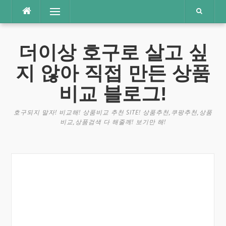
콘
메뉴
텐
츠
로
더이상 호구로 살고 싶
바
로
지 않아 직접 만든 상품
가
기
비교 블로그!
호구되지 말자! 비교해! 상품비교 추천 SITE! 상품추천,쿠팡추천,상품
비교,상품검색 다 해줄께! 보기만 해!