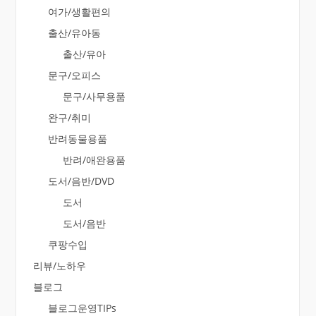
여가/생활편의
출산/유아동
출산/유아
문구/오피스
문구/사무용품
완구/취미
반려동물용품
반려/애완용품
도서/음반/DVD
도서
도서/음반
쿠팡수입
리뷰/노하우
블로그
블로그운영TIPs